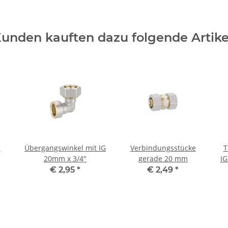
unden kauften dazu folgende Artike
e
Übergangswinkel mit IG
Verbindungsstücke
T
20mm x 3/4"
gerade 20 mm
IG
€ 2,95
*
€ 2,49
*