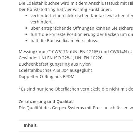
Die Edelstahlbuchse wird mit dem Anschlussstück mit Hil
Der Kunststoffring hat vier wichtig Funktionen:
verhindert einen elektrischen Kontakt zwischen d
verhindert.
über entsprechende Öffnungen können Sie sicherst
führt die korrekte Positionierung der Backen um di
hält die Buchse fix am Verschluss.
Messingkörper* CW617N (UNI EN 12165) und CW614N (UN
Gewinde: UNI EN ISO 228-1, UNI EN 10226
Buchsenbefestigungsring aus Nylon
Edelstahlbuchse AISI 304 ausgeglüht
Doppelter O-Ring aus EPDM
*Es sind nur jene Oberflächen vernickelt, die nicht mit d
Zertifizierung und Qualität
Die Qualität des Gerpex-Systems mit Pressanschlüssen w
Inhalt: