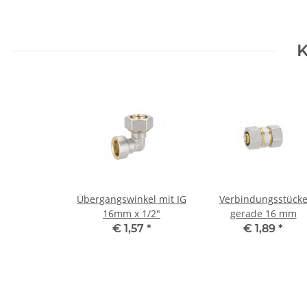
K
Übergangswinkel mit IG
Verbindungsstück
16mm x 1/2"
gerade 16 mm
€ 1,57
*
€ 1,89
*