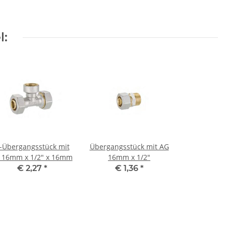
l:
-Übergangsstück mit
Übergangsstück mit AG
 16mm x 1/2" x 16mm
16mm x 1/2"
€ 2,27
*
€ 1,36
*