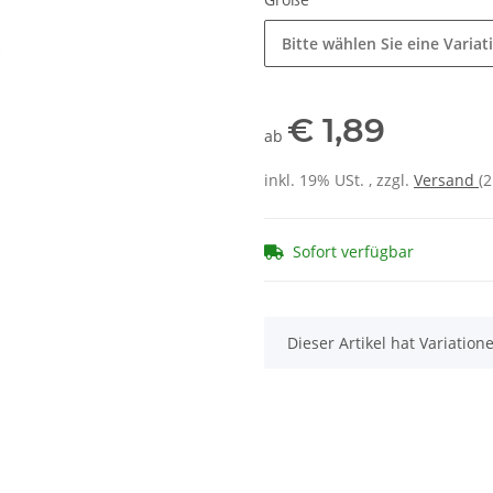
Bitte wählen Sie eine Variat
€ 1,89
ab
inkl. 19% USt. , zzgl.
Versand
(2
Sofort verfügbar
x
Dieser Artikel hat Variatio